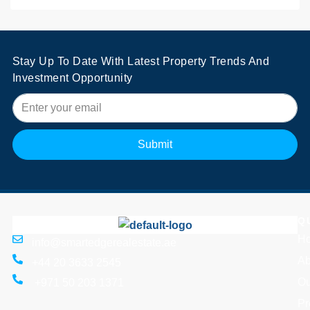
Stay Up To Date With Latest Property Trends And
Investment Opportunity
Submit
Q
H
info@smartedgerealestate.ae
Ab
+44 20 3633 2545
Ou
+971 50 203 1371
Pr