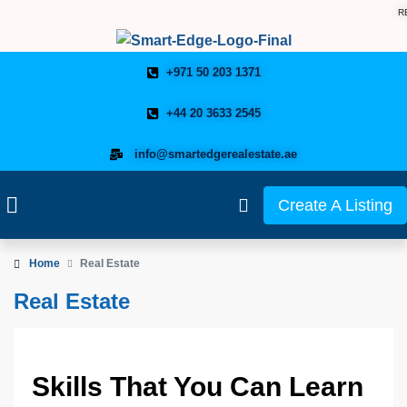
R
+971 50 203 1371
+44 20 3633 2545
info@smartedgerealestate.ae
Create A Listing
Home
Real Estate
Real Estate
Skills That You Can Learn